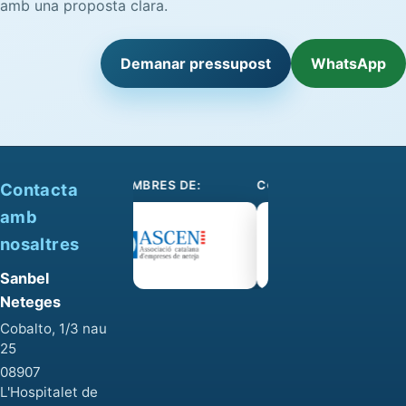
amb una proposta clara.
Demanar pressupost
WhatsApp
SOM-SE MEMBRES DE:
COL·LABOREM AMB:
Contacta
amb
nosaltres
Sanbel
Neteges
Cobalto, 1/3 nau
25
08907
L'Hospitalet de