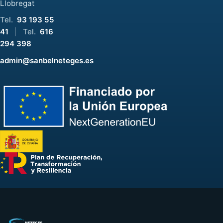
Llobregat
Tel.
93 193 55
41
|
Tel.
616
294 398
admin@sanbelneteges.es