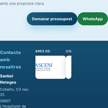
amb una proposta clara.
Demanar pressupost
WhatsApp
SOM-SE MEMBRES DE:
COL·LABOREM AMB:
Contacta
amb
nosaltres
Sanbel
Neteges
Cobalto, 1/3 nau
25
08907
L'Hospitalet de