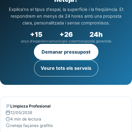
compromisos ni lletra petita.
Explica'ns el tipus d'espai, la superfície i la freqüència. Et
respondrem en menys de 24 hores amb una proposta
clara, personalitzada i sense compromisos.
+15
+26
24h
anys d'experiència
municipis coberts
resposta garantida
Demanar pressupost
Veure tots els serveis
Limpieza Profesional
12/05/2026
4 min de lectura
neteja façanes grafitis