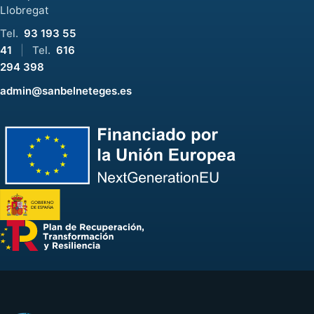
Llobregat
Tel.
93 193 55
41
|
Tel.
616
294 398
admin@sanbelneteges.es