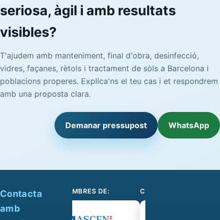
seriosa, àgil i amb resultats
visibles?
T'ajudem amb manteniment, final d'obra, desinfecció,
vidres, façanes, rètols i tractament de sòls a Barcelona i
poblacions properes. Explica'ns el teu cas i et respondrem
amb una proposta clara.
Demanar pressupost
WhatsApp
SOM-SE MEMBRES DE:
COL·LABOREM AMB:
Contacta
amb