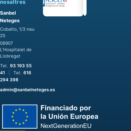
nosaltres
Sanbel
Neteges
Cobalto, 1/3 nau
25
08907
L'Hospitalet de
Llobregat
Tel.
93 193 55
41
|
Tel.
616
294 398
admin@sanbelneteges.es