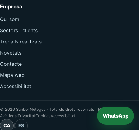
Empresa
Qui som
Sectors i clients
Treballs realitzats
Novetats
Contacte
Mapa web
Accessibilitat
© 2026 Sanbel Neteges · Tots els drets reservats · NIF B66289273
WhatsApp
Avís legal
Privacitat
Cookies
Accessibilitat
CA
ES
|