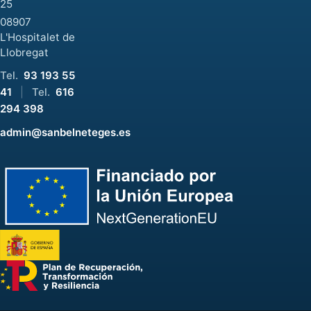
25
08907
L'Hospitalet de
Llobregat
Tel.
93 193 55
41
|
Tel.
616
294 398
admin@sanbelneteges.es