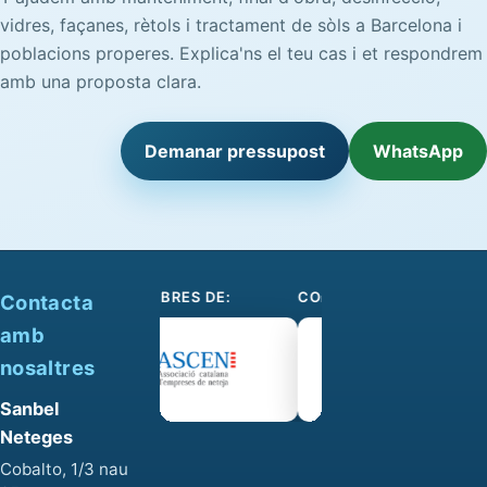
vidres, façanes, rètols i tractament de sòls a Barcelona i
poblacions properes. Explica'ns el teu cas i et respondrem
amb una proposta clara.
Demanar pressupost
WhatsApp
SOM-SE MEMBRES DE:
COL·LABOREM AMB:
Contacta
amb
nosaltres
Sanbel
Neteges
Cobalto, 1/3 nau