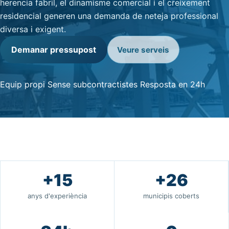
herencia fabril, el dinamisme comercial i el creixement
residencial generen una demanda de neteja professional
diversa i exigent.
Demanar pressupost
Veure serveis
Equip propi
Sense subcontractistes
Resposta en 24h
+15
+26
anys d'experiència
municipis coberts