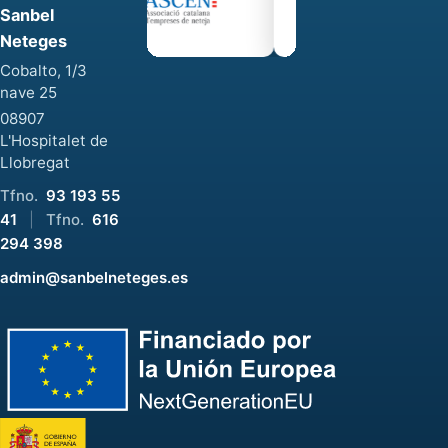
Sanbel
Neteges
Cobalto, 1/3
nave 25
08907
L'Hospitalet de
Llobregat
Tfno.
93 193 55
41
|
Tfno.
616
294 398
admin@sanbelneteges.es