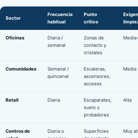
Frecuencia
Punto
Exigen
Sector
habitual
crítico
limpie
Oficinas
Diaria /
Zonas de
Media–
semanal
contacto y
cristales
Comunidades
Semanal /
Escaleras,
Media
quincenal
ascensores,
accesos
Retail
Diaria
Escaparates,
Alta
suelo y
probadores
Centros de
Diaria o
Superficies
Muy al