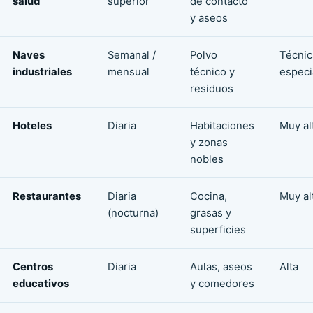
salud
superior
de contacto
y aseos
Naves
Semanal /
Polvo
Técnic
industriales
mensual
técnico y
especi
residuos
Hoteles
Diaria
Habitaciones
Muy al
y zonas
nobles
Restaurantes
Diaria
Cocina,
Muy al
(nocturna)
grasas y
superficies
Centros
Diaria
Aulas, aseos
Alta
educativos
y comedores