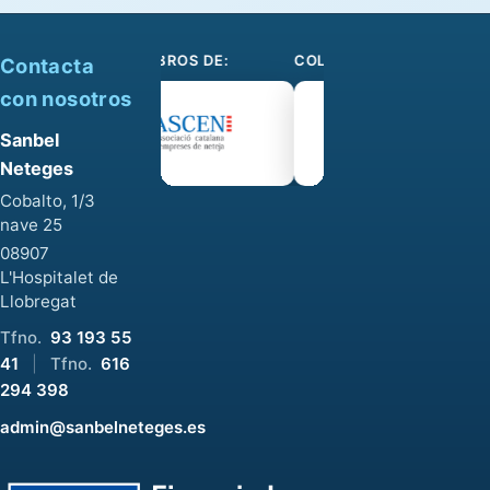
SOMOS MIEMBROS DE:
COLABORAMOS CON:
Contacta
con nosotros
Sanbel
Neteges
Cobalto, 1/3
nave 25
08907
L'Hospitalet de
Llobregat
Tfno.
93 193 55
41
|
Tfno.
616
294 398
admin@sanbelneteges.es