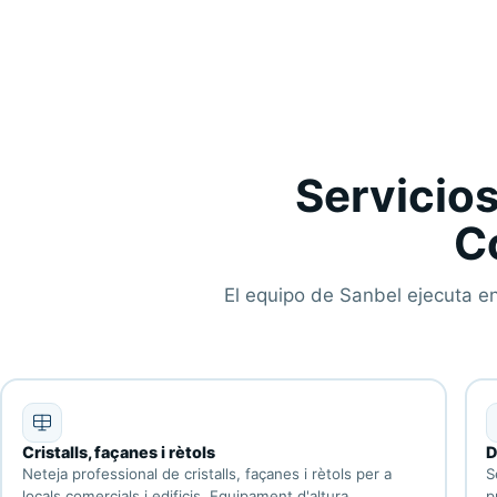
Servicios
C
El equipo de Sanbel ejecuta en
Cristalls, façanes i rètols
D
Neteja professional de cristalls, façanes i rètols per a
S
locals comercials i edificis. Equipament d'altura,
p