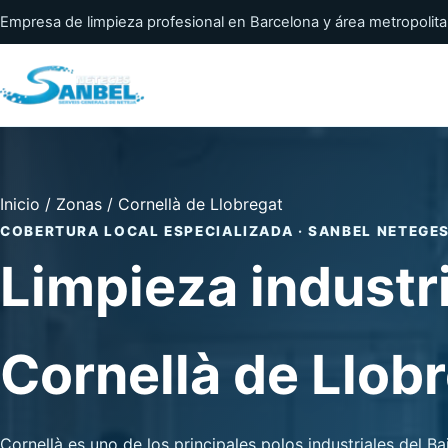
Empresa de limpieza profesional en Barcelona y área metropolit
Inicio
/
Zonas
/
Cornellà de Llobregat
COBERTURA LOCAL ESPECIALIZADA · SANBEL NETEGE
Limpieza industr
Cornellà de Llob
Cornellà es uno de los principales polos industriales del B