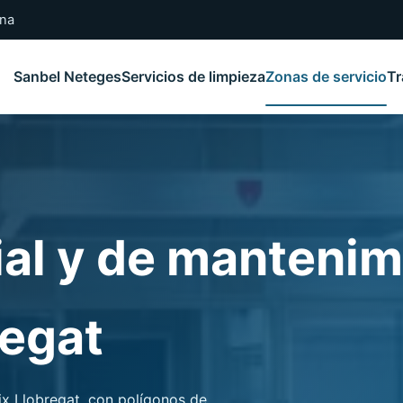
ana
Sanbel Neteges
Servicios de limpieza
Zonas de servicio
Tr
S
ial y de mantenim
regat
aix Llobregat, con polígonos de