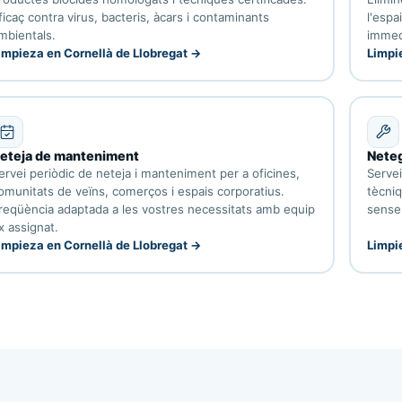
ficaç contra virus, bacteris, àcars i contaminants
l'espa
mbientals.
immed
impieza en Cornellà de Llobregat →
Limpi
eteja de manteniment
Neteg
ervei periòdic de neteja i manteniment per a oficines,
Servei
omunitats de veïns, comerços i espais corporatius.
tècniq
reqüència adaptada a les vostres necessitats amb equip
sense
ix assignat.
impieza en Cornellà de Llobregat →
Limpi