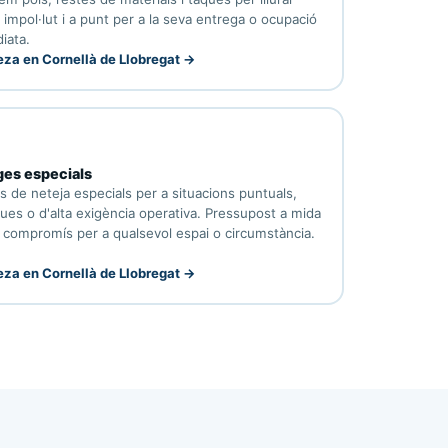
i impol·lut i a punt per a la seva entrega o ocupació
iata.
eza en Cornellà de Llobregat →
es especials
s de neteja especials per a situacions puntuals,
ues o d'alta exigència operativa. Pressupost a mida
 compromís per a qualsevol espai o circumstància.
eza en Cornellà de Llobregat →