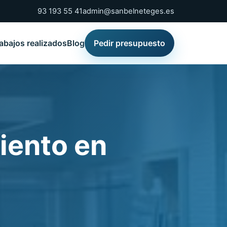
93 193 55 41
admin@sanbelneteges.es
abajos realizados
Blog
Pedir presupuesto
iento en