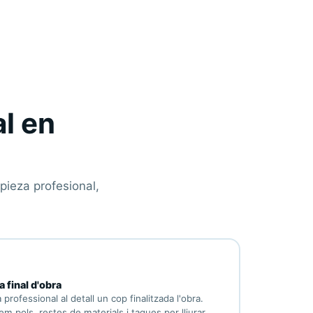
l en
pieza profesional,
a final d'obra
 professional al detall un cop finalitzada l'obra.
em pols, restes de materials i taques per lliurar