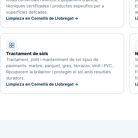
tècniques certificades i productes específics per a
E
superfícies delicades.
a
Limpieza en Cornellà de Llobregat →
L
Tractament de sòls
N
Tractament, polit i manteniment de tot tipus de
S
paviments: marbre, parquet, gres, terrazzo, vinili i PVC.
c
Recuperem la brillantor i protegim el sòl amb resultats
F
duradors.
f
Limpieza en Cornellà de Llobregat →
L