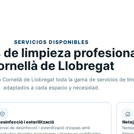
SERVICIOS DISPONIBLES
 de limpieza profesiona
ornellà de Llobregat
 Cornellà de Llobregat toda la gama de servicios de lim
adaptados a cada espacio y necesidad.
esinfecció i esterilització
Netej
ervei de desinfecció i esterilització d'espais amb
Neteja
roductes biocides homologats i tècniques certificades.
Elimin