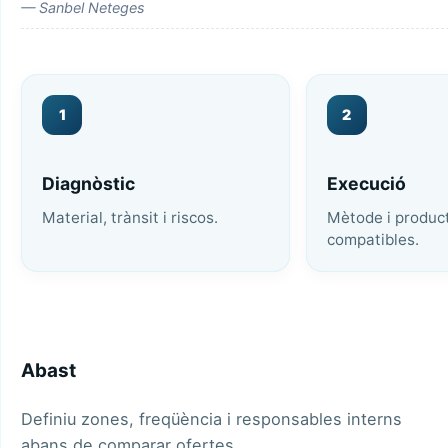
— Sanbel Neteges
1
2
Diagnòstic
Execució
Material, trànsit i riscos.
Mètode i produc
compatibles.
Abast
Definiu zones, freqüència i responsables interns
abans de comparar ofertes.