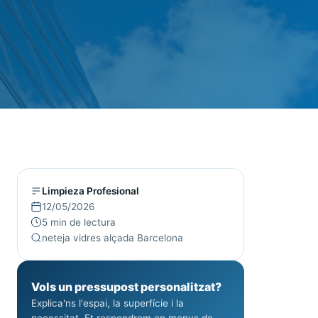
Limpieza Profesional
12/05/2026
5 min de lectura
neteja vidres alçada Barcelona
Vols un pressupost personalitzat?
Explica'ns l'espai, la superfície i la