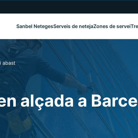
Sanbel Neteges
Serveis de neteja
Zones de servei
Tre
i abast
en alçada a Barcel