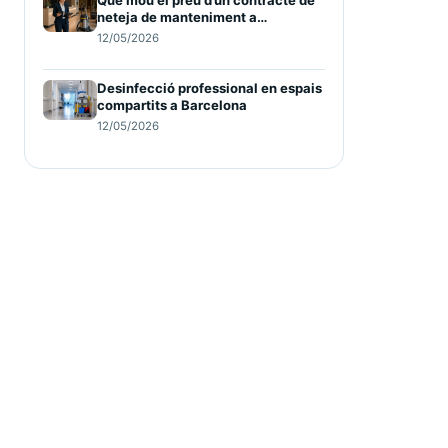
neteja de manteniment a
Barcelona
12/05/2026
Desinfecció professional en espais
compartits a Barcelona
12/05/2026