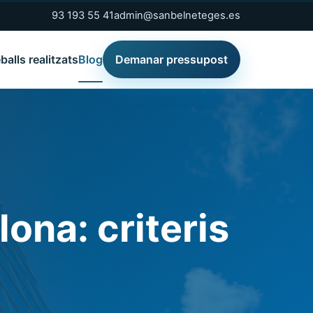
93 193 55 41
admin@sanbelneteges.es
balls realitzats
Blog
Demanar pressupost
ona: criteris