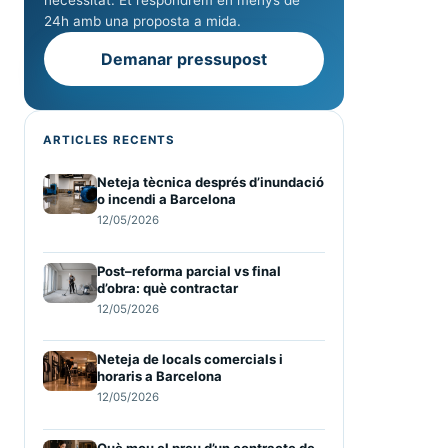
necessitat. Et respondrem en menys de
24h amb una proposta a mida.
Demanar pressupost
ARTICLES RECENTS
Neteja tècnica després d’inundació
o incendi a Barcelona
12/05/2026
Post–reforma parcial vs final
d’obra: què contractar
12/05/2026
Neteja de locals comercials i
horaris a Barcelona
12/05/2026
Què mou el preu d’un contracte de