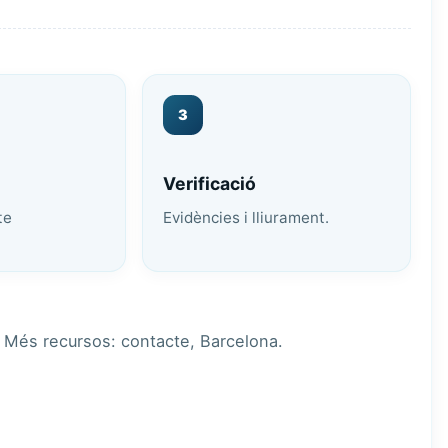
3
Verificació
te
Evidències i lliurament.
Més recursos:
contacte
,
Barcelona
.