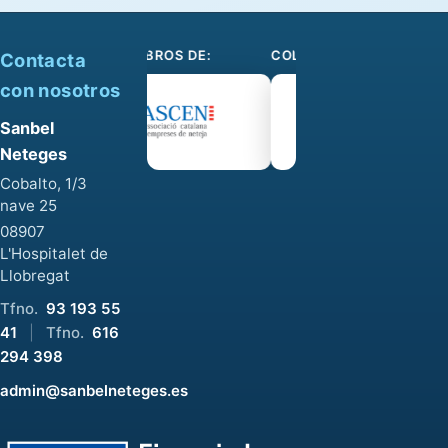
SOMOS MIEMBROS DE:
COLABORAMOS CON:
Contacta
con nosotros
Sanbel
Neteges
Cobalto, 1/3
nave 25
08907
L'Hospitalet de
Llobregat
Tfno.
93 193 55
41
|
Tfno.
616
294 398
admin@sanbelneteges.es