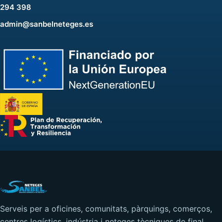
294 398
admin@sanbelneteges.es
Serveis per a oficines, comunitats, pàrquings, comerços,
centres logístics, indústria i neteges tècniques de final