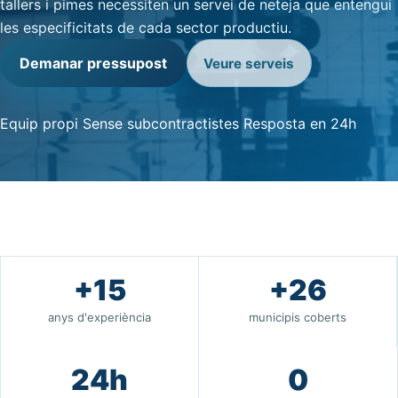
tallers i pimes necessiten un servei de neteja que entengui
les especificitats de cada sector productiu.
Demanar pressupost
Veure serveis
Equip propi
Sense subcontractistes
Resposta en 24h
+15
+26
anys d'experiència
municipis coberts
24h
0