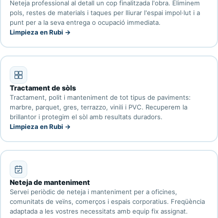
Neteja professional al detall un cop finalitzada l'obra. Eliminem
pols, restes de materials i taques per lliurar l'espai impol·lut i a
punt per a la seva entrega o ocupació immediata.
Limpieza en Rubi →
Tractament de sòls
Tractament, polit i manteniment de tot tipus de paviments:
marbre, parquet, gres, terrazzo, vinili i PVC. Recuperem la
brillantor i protegim el sòl amb resultats duradors.
Limpieza en Rubi →
Neteja de manteniment
Servei periòdic de neteja i manteniment per a oficines,
comunitats de veïns, comerços i espais corporatius. Freqüència
adaptada a les vostres necessitats amb equip fix assignat.