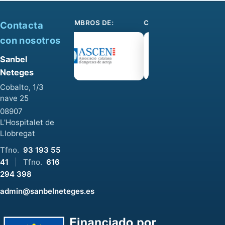
SOMOS MIEMBROS DE:
COLABORAMOS CON:
Contacta
con nosotros
Sanbel
Neteges
Cobalto, 1/3
nave 25
08907
L'Hospitalet de
Llobregat
Tfno.
93 193 55
41
|
Tfno.
616
294 398
admin@sanbelneteges.es