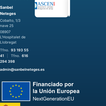
Sanbel
Neteges
Cobalto, 1/3
nave 25
08907
L'Hospitalet de
Llobregat
Tfno.
93 193 55
41
|
Tfno.
616
294 398
admin@sanbelneteges.es